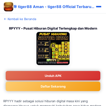
🎯 tiger88 Aman - tiger88 Official Terbaru ✅
← Kembali ke Beranda
RPYYY – Pusat Hiburan Digital Terlengkap dan Modern
Unduh APK
Daftar Sekarang
RPYYY hadir sebagai solusi hiburan digital masa kini yang
dirancang khusus untuk memenuhi kebutuhan gaya hidup modern